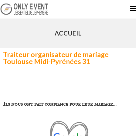
ACCUEIL
Traiteur organisateur de mariage
Toulouse Midi-Pyrénées 31
Only Event est un traiteur organisateur de mariage à Toulouse, spécialisé dans les mariages à domicile, les garden parties,
les réceptions privées et les événements sur mesure en Midi‑Pyrénées (31). Nous proposons des prestations complètes :
traiteur, coordination, décoration, DJ, structures gonflables, dômes, et organisation clé en main
Traiteur organisateur de mariage Toulouse
Ils nous ont fait confiance pour leur mariage…