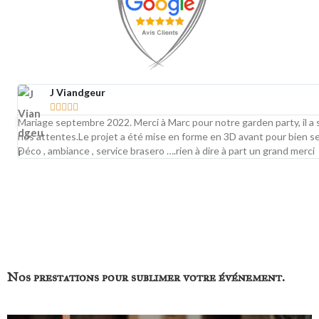
J Viandgeur





Mariage septembre 2022. Merci à Marc pour notre garden party, il 
nos attentes.Le projet a été mise en forme en 3D avant pour bien s
Déco , ambiance , service brasero ….rien à dire à part un grand merci
Traiteur organisateur de mariage Toulouse
Nos clients nous recommandent pour notre professionnalisme, notre organisation millimétrée, nos prestations traiteur de
qualité et notre capacité à créer des mariages uniques à Toulouse et dans tout le département de la Haute‑Garonne (31).
Only Event accompagne les couples dans la création d’un mariage sur mesure, élégant et parfaitement coordonné.
Traiteur organisateur de mariage Toulouse
Nos prestations pour sublimer votre événement.