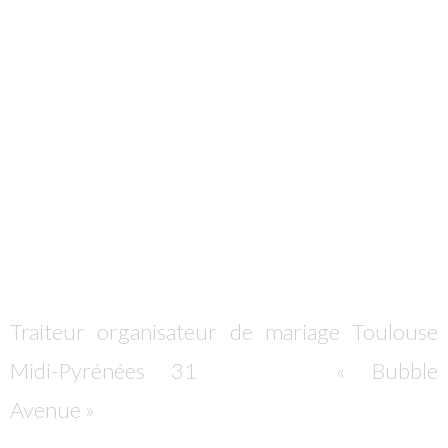
Découvrez notre
concept
Salle Éphémère
Traiteur organisateur de mariage Toulouse
Midi-Pyrénées 31
, présente
« Bubble
Avenue »
qui a développé un concept innovant